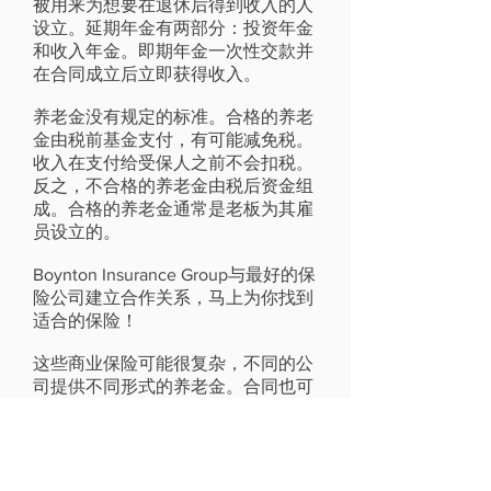
被用来为想要在退休后得到收入的人
设立。延期年金有两部分：投资年金
和收入年金。即期年金一次性交款并
在合同成立后立即获得收入。
养老金没有规定的标准。合格的养老
金由税前基金支付，有可能减免税。
收入在支付给受保人之前不会扣税。
反之，不合格的养老金由税后资金组
成。合格的养老金通常是老板为其雇
员设立的。
Boynton Insurance Group与最好的保
险公司建立合作关系，马上为你找到
适合的保险！
这些商业保险可能很复杂，不同的公
司提供不同形式的养老金。合同也可
能很难理解，因此让一个可靠的咨询
专家为您解释具体条例很重要。养老
金经常作为复杂的退休计划的一部
分，如果受保人年龄较大，他需要有