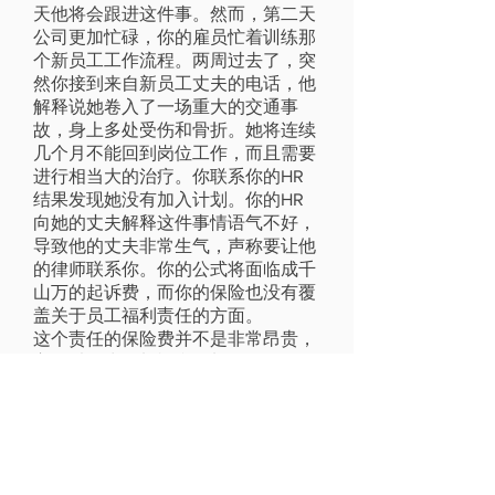
天他将会跟进这件事。然而，第二天
公司更加忙碌，你的雇员忙着训练那
个新员工工作流程。两周过去了，突
然你接到来自新员工丈夫的电话，他
解释说她卷入了一场重大的交通事
故，身上多处受伤和骨折。她将连续
几个月不能回到岗位工作，而且需要
进行相当大的治疗。你联系你的HR
结果发现她没有加入计划。你的HR
向她的丈夫解释这件事情语气不好，
导致他的丈夫非常生气，声称要让他
的律师联系你。你的公式将面临成千
山万的起诉费，而你的保险也没有覆
盖关于员工福利责任的方面。
这个责任的保险费并不是非常昂贵，
它可以作为附加福利添加到你的一般
责任覆盖里。如果你的保险中介并没
有跟你讨论这个保险覆盖的关键成
分，你的公司将在以后面临因失误而
产生的非常大的诉讼风险。