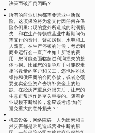
决策而破产倒闭吗？
所有的商业机构都需要营业中断保
险。这项保险将为您支付因任何在保
险条例里出现的意外所造成的利润损
失，和在生产停顿或营业中断期间仍
需支付的费用。譬如房租、水电和工
人薪资。在生产停顿的时候，考虑到
商业运行会一直产生如上所述的费
用，您可能会面临超过利润损失的整
体亏损。比如您的竞争对手可能挖走
相当数量的客户和员工，您也许难以
维持和供应商的合同条款，或者必须
要变卖企业资产去填补资金上的短
缺。在经历严重意外损失后，让您的
生意正常运作是至关重要的。随着企
业规模不断增长，您应该考虑“如何
避免重大的意外损失？”
机器设备，网络障碍，人为因素和自
然灾害都是常见造成营业中断的原
因。一般保险公司在构建商业保险组